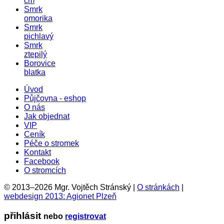
cm
Smrk
omorika
Smrk
pichlavý
Smrk
ztepilý
Borovice
blatka
Úvod
Půjčovna - eshop
O nás
Jak objednat
VIP
Ceník
Péče o stromek
Kontakt
Facebook
O stromcích
© 2013–2026 Mgr. Vojtěch Stránský |
O stránkách
|
webdesign 2013: Agionet Plzeň
přihlásit
nebo
registrovat