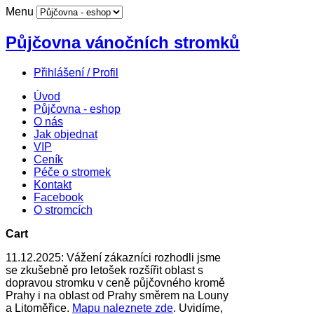
Menu
Půjčovna vánočních stromků
Přihlášení / Profil
Úvod
Půjčovna - eshop
O nás
Jak objednat
VIP
Ceník
Péče o stromek
Kontakt
Facebook
O stromcích
Cart
11.12.2025: Vážení zákazníci rozhodli jsme
se zkušebně pro letošek rozšířit oblast s
dopravou stromku v ceně půjčovného kromě
Prahy i na oblast od Prahy směrem na Louny
a Litoměřice.
Mapu naleznete zde
. Uvidíme,