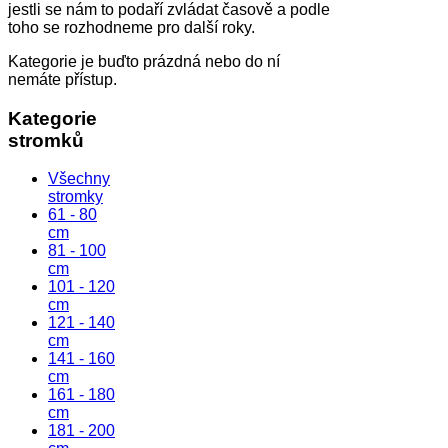
jestli se nám to podaří zvládat časově a podle
toho se rozhodneme pro další roky.
Kategorie je buďto prázdná nebo do ní
nemáte přístup.
Kategorie
stromků
Všechny
stromky
61 - 80
cm
81 - 100
cm
101 - 120
cm
121 - 140
cm
141 - 160
cm
161 - 180
cm
181 - 200