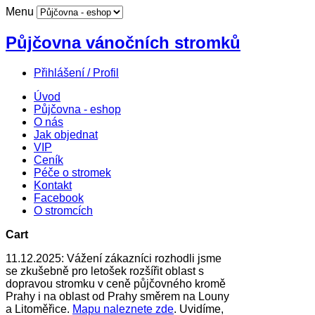
Menu
Půjčovna vánočních stromků
Přihlášení / Profil
Úvod
Půjčovna - eshop
O nás
Jak objednat
VIP
Ceník
Péče o stromek
Kontakt
Facebook
O stromcích
Cart
11.12.2025: Vážení zákazníci rozhodli jsme
se zkušebně pro letošek rozšířit oblast s
dopravou stromku v ceně půjčovného kromě
Prahy i na oblast od Prahy směrem na Louny
a Litoměřice.
Mapu naleznete zde
. Uvidíme,