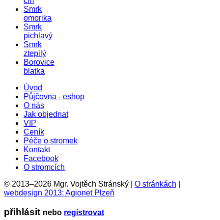
cm
Smrk
omorika
Smrk
pichlavý
Smrk
ztepilý
Borovice
blatka
Úvod
Půjčovna - eshop
O nás
Jak objednat
VIP
Ceník
Péče o stromek
Kontakt
Facebook
O stromcích
© 2013–2026 Mgr. Vojtěch Stránský |
O stránkách
|
webdesign 2013: Agionet Plzeň
přihlásit
nebo
registrovat