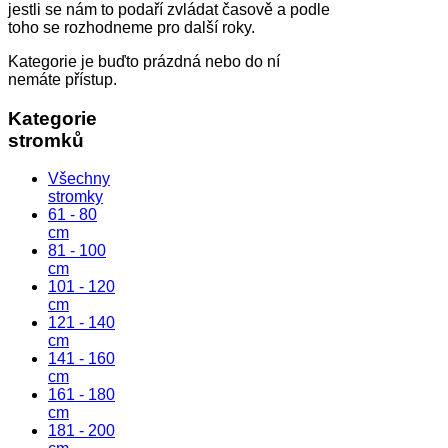
jestli se nám to podaří zvládat časově a podle
toho se rozhodneme pro další roky.
Kategorie je buďto prázdná nebo do ní
nemáte přístup.
Kategorie
stromků
Všechny
stromky
61 - 80
cm
81 - 100
cm
101 - 120
cm
121 - 140
cm
141 - 160
cm
161 - 180
cm
181 - 200