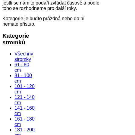
jestli se nám to podaří zvládat časově a podle
toho se rozhodneme pro další roky.
Kategorie je buďto prázdná nebo do ní
nemáte přístup.
Kategorie
stromků
Všechny
stromky
61 - 80
cm
81 - 100
cm
101 - 120
cm
121 - 140
cm
141 - 160
cm
161 - 180
cm
181 - 200