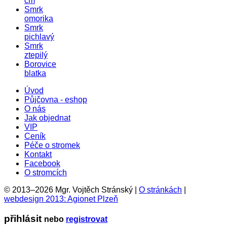
cm
Smrk
omorika
Smrk
pichlavý
Smrk
ztepilý
Borovice
blatka
Úvod
Půjčovna - eshop
O nás
Jak objednat
VIP
Ceník
Péče o stromek
Kontakt
Facebook
O stromcích
© 2013–2026 Mgr. Vojtěch Stránský |
O stránkách
|
webdesign 2013: Agionet Plzeň
přihlásit
nebo
registrovat