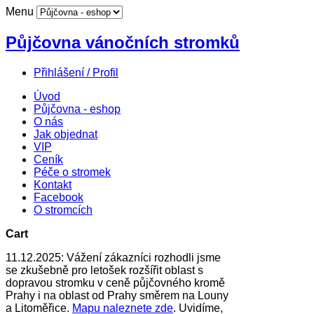
Menu
Půjčovna vánočních stromků
Přihlášení / Profil
Úvod
Půjčovna - eshop
O nás
Jak objednat
VIP
Ceník
Péče o stromek
Kontakt
Facebook
O stromcích
Cart
11.12.2025: Vážení zákazníci rozhodli jsme
se zkušebně pro letošek rozšířit oblast s
dopravou stromku v ceně půjčovného kromě
Prahy i na oblast od Prahy směrem na Louny
a Litoměřice.
Mapu naleznete zde
. Uvidíme,